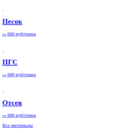
Песок
600
руб/тонна
от
ПГС
600
руб/тонна
от
Отсев
800
руб/тонна
от
Все материалы