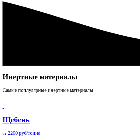
Инертные материалы
Самые поплулярные инертные материалы
Щебень
2200
руб/тонна
от