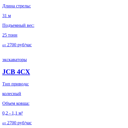
Длина стрелы:
31 м
Подъемный вес:
25 тонн
2700
руб/час
от
экскаваторы
JCB 4CX
Тип привода:
колесный
Объем ковша:
0,2 - 1,1 м³
2700
руб/час
от